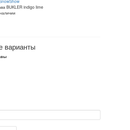
SnowShow
ва BUKLER indigo lime
 наличии
е варианты
авы