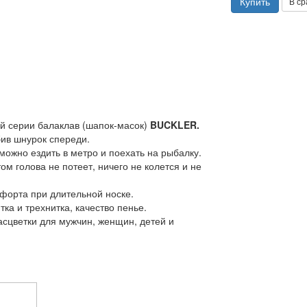
Купить
В ср
ой серии балаклав (шапок-масок)
BUCKLER.
бив шнурок спереди.
можно ездить в метро и поехать на рыбалку.
м голова не потеет, ничего не колется и не
форта при длительной носке.
ка и трехнитка, качество пенье.
асцветки для мужчин, женщин, детей и